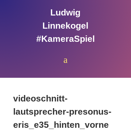
Ludwig
Linnekogel
#KameraSpiel
videoschnitt-
lautsprecher-presonus-
eris_e35_hinten_vorne