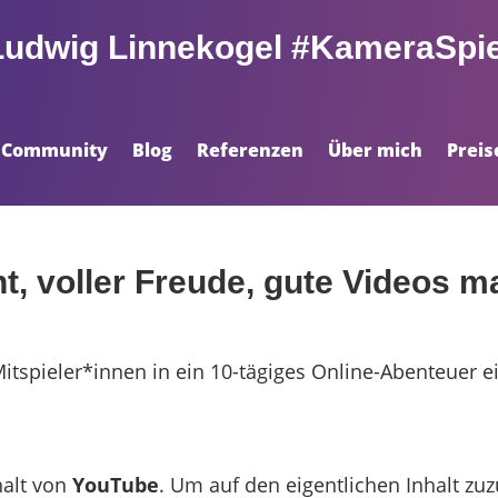
Ludwig Linnekogel #KameraSpie
Community
Blog
Referenzen
Über mich
Preis
t, voller Freude, gute Videos 
Mitspieler*innen in ein 10-tägiges Online-Abenteuer e
halt von
YouTube
. Um auf den eigentlichen Inhalt zuzu