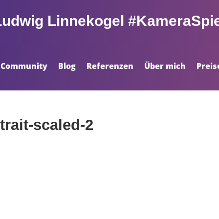
Ludwig Linnekogel #KameraSpie
Community
Blog
Referenzen
Über mich
Preis
rait-scaled-2