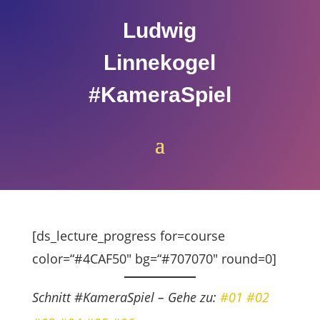
Ludwig
Linnekogel
#KameraSpiel
[ds_lecture_progress for=course
color=“#4CAF50″ bg=“#707070″ round=0]
Schnitt #KameraSpiel – Gehe zu:
#01
#02