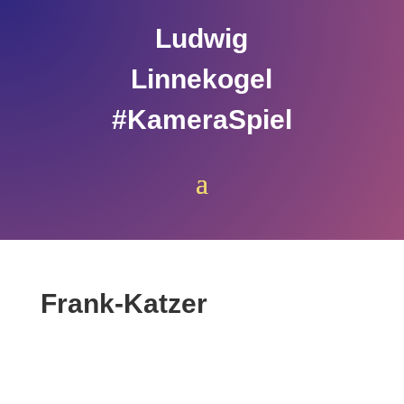
Ludwig
Linnekogel
#KameraSpiel
Frank-Katzer